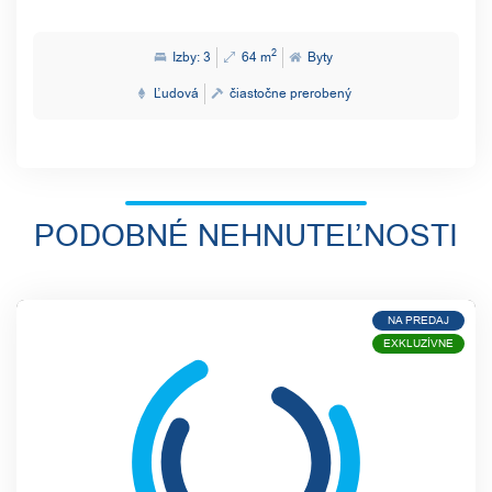
2
Izby: 3
64 m
Byty
Ľudová
čiastočne prerobený
PODOBNÉ NEHNUTEĽNOSTI
NA PREDAJ
EXKLUZÍVNE