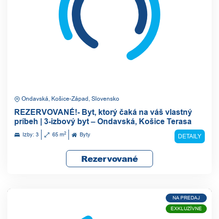
Ondavská, Košice-Západ, Slovensko
REZERVOVANÉ!- Byt, ktorý čaká na váš vlastný
príbeh | 3-izbový byt – Ondavská, Košice Terasa
2
Izby: 3
65 m
Byty
DETAILY
Rezervované
NA PREDAJ
EXKLUZÍVNE