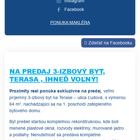
Instagram
Facebook
PONUKA MAKLÉRA
Zdieľať na Facebooku
NA PREDAJ 3-IZBOVÝ BYT,
TERASA , IHNEĎ VOĽNÝ!
Proximity real ponúka exkluzívne na preda
j, veľmi
príjemný 3-izbový byt na Terase – ulica Ľudová, s výmerou
64 m², nachádzajúci sa na 1. poschodí zatepleného
bytového domu.
Byt prešiel staršou kompletnou rekonštrukciou, kde boli
menené plastové okná, rozvody elektriny, murované jadro
a podlahy. Nenuteľnosť sa predáva kompletne