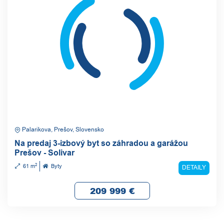
Palarikova, Prešov, Slovensko
Na predaj 3-izbový byt so záhradou a garážou
Prešov - Solivar
2
61 m
Byty
DETAILY
209 999
€