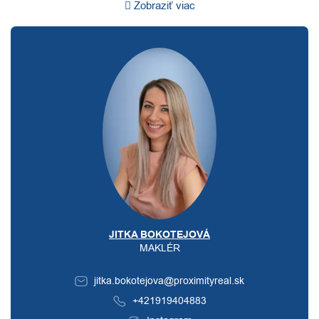
Zobraziť viac
JITKA BOKOTEJOVÁ
MAKLÉR
jitka.bokotejova@proximityreal.sk
+421919404883