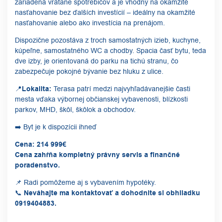
zariadená vrátane spotrebičov a je vhodný na okamžité
nasťahovanie bez ďalších investícií – ideálny na okamžité
nasťahovanie alebo ako investícia na prenájom.
Dispozične pozostáva z troch samostatných izieb, kuchyne,
kúpeľne, samostatného WC a chodby. Spacia časť bytu, teda
dve izby, je orientovaná do parku na tichú stranu, čo
zabezpečuje pokojné bývanie bez hluku z ulice.
📍Lokalita:
Terasa patrí medzi najvyhľadávanejšie časti
mesta vďaka výbornej občianskej vybavenosti, blízkosti
parkov, MHD, škôl, škôlok a obchodov.
➡️ Byt je k dispozícii ihneď
Cena: 214 999€
Cena zahŕňa kompletný právny servis a finančné
poradenstvo.
📌 Radi pomôžeme aj s vybavením hypotéky.
📞 Neváhajte ma kontaktovať a dohodnite si obhliadku
0919404883.