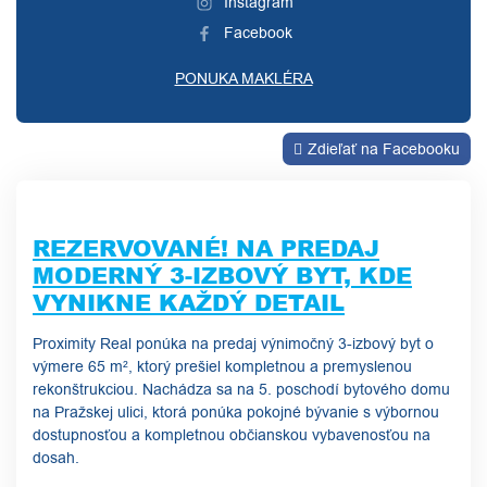
Instagram
Facebook
PONUKA MAKLÉRA
Zdieľať na Facebooku
REZERVOVANÉ! NA PREDAJ
MODERNÝ 3-IZBOVÝ BYT, KDE
VYNIKNE KAŽDÝ DETAIL
Proximity Real ponúka na predaj výnimočný 3-izbový byt o
výmere 65 m², ktorý prešiel kompletnou a premyslenou
rekonštrukciou. Nachádza sa na 5. poschodí bytového domu
na Pražskej ulici, ktorá ponúka pokojné bývanie s výbornou
dostupnosťou a kompletnou občianskou vybavenosťou na
dosah.