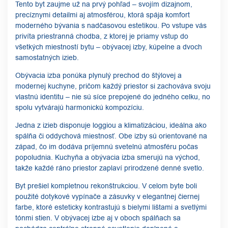
Tento byt zaujme už na prvý pohľad – svojím dizajnom,
precíznymi detailmi aj atmosférou, ktorá spája komfort
moderného bývania s nadčasovou estetikou. Po vstupe vás
privíta priestranná chodba, z ktorej je priamy vstup do
všetkých miestností bytu – obývacej izby, kúpelne a dvoch
samostatných izieb.
Obývacia izba ponúka plynulý prechod do štýlovej a
modernej kuchyne, pričom každý priestor si zachováva svoju
vlastnú identitu – nie sú síce prepojené do jedného celku, no
spolu vytvárajú harmonickú kompozíciu.
Jedna z izieb disponuje loggiou a klimatizáciou, ideálna ako
spálňa či oddychová miestnosť. Obe izby sú orientované na
západ, čo im dodáva príjemnú svetelnú atmosféru počas
popoludnia. Kuchyňa a obývacia izba smerujú na východ,
takže každé ráno priestor zaplaví prirodzené denné svetlo.
Byt prešiel kompletnou rekonštrukciou. V celom byte boli
použité dotykové vypínače a zásuvky v elegantnej čiernej
farbe, ktoré esteticky kontrastujú s bielymi lištami a svetlými
tónmi stien. V obývacej izbe aj v oboch spálňach sa