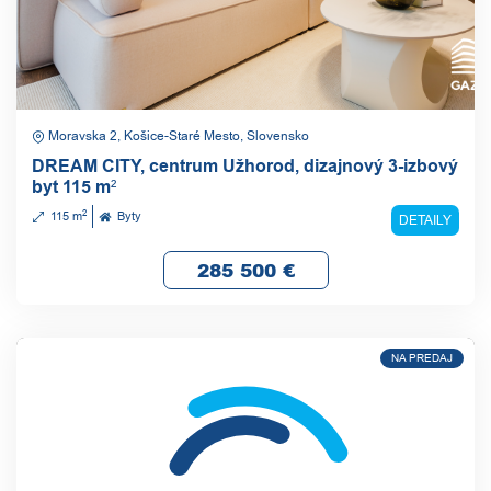
Moravska 2, Košice-Staré Mesto, Slovensko
DREAM CITY, centrum Užhorod, dizajnový 3-izbový
byt 115 m²
2
115 m
Byty
DETAILY
285 500
€
NA PREDAJ