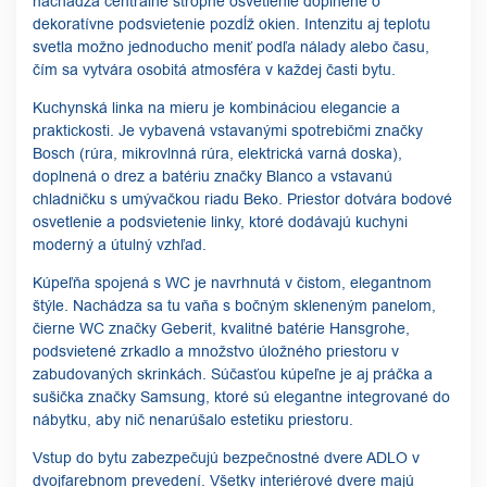
nachádza centrálne stropné osvetlenie doplnené o
dekoratívne podsvietenie pozdĺž okien. Intenzitu aj teplotu
svetla možno jednoducho meniť podľa nálady alebo času,
čím sa vytvára osobitá atmosféra v každej časti bytu.
Kuchynská linka na mieru je kombináciou elegancie a
praktickosti. Je vybavená vstavanými spotrebičmi značky
Bosch (rúra, mikrovlnná rúra, elektrická varná doska),
doplnená o drez a batériu značky Blanco a vstavanú
chladničku s umývačkou riadu Beko. Priestor dotvára bodové
osvetlenie a podsvietenie linky, ktoré dodávajú kuchyni
moderný a útulný vzhľad.
Kúpeľňa spojená s WC je navrhnutá v čistom, elegantnom
štýle. Nachádza sa tu vaňa s bočným skleneným panelom,
čierne WC značky Geberit, kvalitné batérie Hansgrohe,
podsvietené zrkadlo a množstvo úložného priestoru v
zabudovaných skrinkách. Súčasťou kúpeľne je aj práčka a
sušička značky Samsung, ktoré sú elegantne integrované do
nábytku, aby nič nenarúšalo estetiku priestoru.
Vstup do bytu zabezpečujú bezpečnostné dvere ADLO v
dvojfarebnom prevedení. Všetky interiérové dvere majú