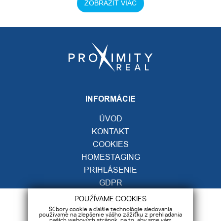
ZOBRAZIŤ VIAC
INFORMÁCIE
ÚVOD
KONTAKT
COOKIES
HOMESTAGING
PRIHLÁSENIE
GDPR
POUŽÍVAME COOKIES
KONTAKT
Súbory cookie a ďalšie technológie sledovania
používame na zlepšenie vášho zážitku z prehliadania
našich webových stránok, na to, aby sme vám