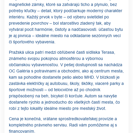
magnetické zámky, ktoré sa zatvárajú ticho a plynulo, bez
potreby kľučky – detail, ktorý podčiarkuje moderný charakter
interiéru. Každý prvok v byte – od výberu svietidiel po
prevedenie povrchov – bol starostlivo zladený tak, aby
vytváral pocit harmónie, čistoty a nadčasovosti. účasťou bytu
je aj pivnica – ideálne miesto na odkladanie sezónnych vecí
či športového vybavenia.
Pražská ulica patrí medzi obľúbené časti sídliska Terasa,
známeho svojou pokojnou atmosférou a výbornou
občianskou vybavenosťou. V pešej dostupnosti sa nachádza
OC Galéria s potravinami a obchodmi, ako aj centrum mesta,
kam sa pohodlne dostanete pešo alebo MHD. V blízkosti je
zastávka električky aj autobusu, školy, škôlky, viaceré parky a
športové možnosti – od telocvične až po chodník
prispôsobený na beh, bicykel či korčule. Autom sa navyše
dostanete rýchlo a jednoducho do všetkých častí mesta, čo
robí z tejto lokality ideálne miesto pre mestský život.
Cena je konečná, vrátane sprostredkovateľskej provízie a
kompletného právneho servisu. Radi vám pomôžeme aj s
financovaním.