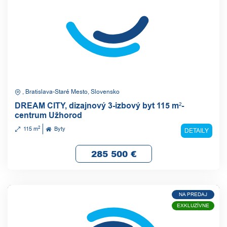
, Bratislava-Staré Mesto, Slovensko
DREAM CITY, dizajnový 3-izbový byt 115 m²-
centrum Užhorod
2
115 m
Byty
DETAILY
285 500
€
NA PREDAJ
EXKLUZÍVNE