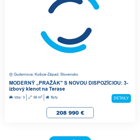
Gudernova, Košice-Západ, Slovensko
MODERNÝ „PRAŽÁK" S NOVOU DISPOZÍCIOU: 3-
izbový klenot na Terase
2
Izby: 3
56 m
Byty
DETAILY
208 990
€