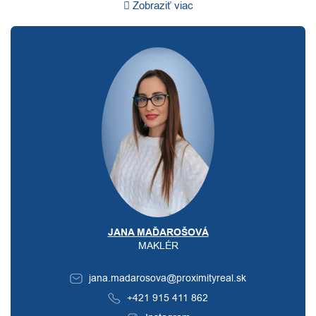
Zobraziť viac
JANA MAĎAROŠOVÁ
MAKLÉR
jana.madarosova@proximityreal.sk
+421 915 411 862