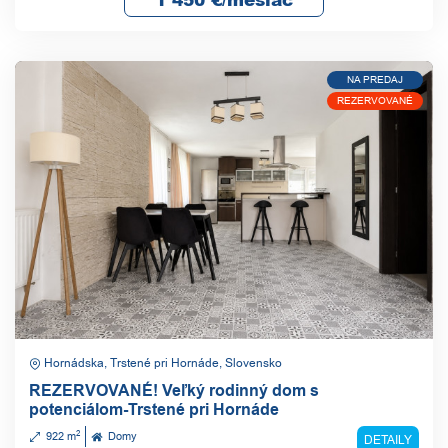
NA PREDAJ
REZERVOVANÉ
Hornádska, Trstené pri Hornáde, Slovensko
REZERVOVANÉ! Veľký rodinný dom s
potenciálom-Trstené pri Hornáde
2
922 m
Domy
DETAILY