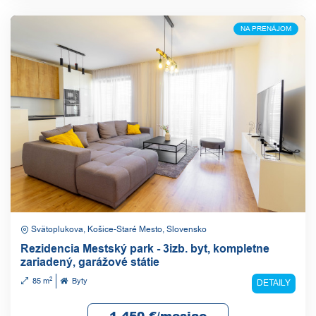
NA PRENÁJOM
Svätoplukova, Košice-Staré Mesto, Slovensko
Rezidencia Mestský park - 3izb. byt, kompletne
zariadený, garážové státie
2
85 m
Byty
DETAILY
1 450
€/mesiac