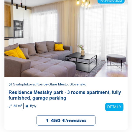
NA PRENÁJOM
Svätoplukova, Košice-Staré Mesto, Slovensko
Residence Mestsky park - 3 rooms apartment, fully
furnished, garage parking
2
85 m
Byty
DETAILY
1 450
€/mesiac