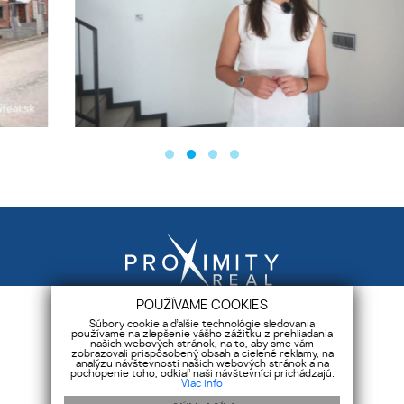
POUŽÍVAME COOKIES
Súbory cookie a ďalšie technológie sledovania
používame na zlepšenie vášho zážitku z prehliadania
INFORMÁCIE
našich webových stránok, na to, aby sme vám
zobrazovali prispôsobený obsah a cielené reklamy, na
analýzu návštevnosti našich webových stránok a na
ÚVOD
pochopenie toho, odkiaľ naši návštevníci prichádzajú.
Viac info
KONTAKT