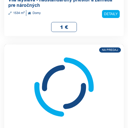
pre náročných
2
1534 m
Domy
DETAILY
1
€
NA PREDAJ