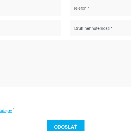
*
údajov