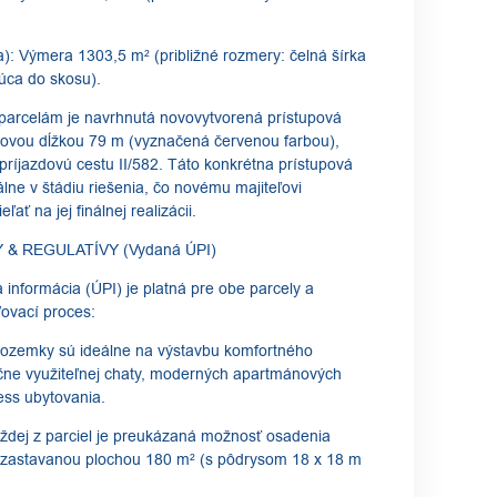
): Výmera 1303,5 m² (približné rozmery: čelná šírka
úca do skosu).
 parcelám je navrhnutá novovytvorená prístupová
lkovou dĺžkou 79 m (vyznačená červenou farbou),
 príjazdovú cestu II/582. Táto konkrétna prístupová
ne v štádiu riešenia, čo novému majiteľovi
ľať na jej finálnej realizácii.
Y & REGULATÍVY (Vydaná ÚPI)
informácia (ÚPI) je platná pre obe parcely a
ovací proces:
: Pozemky sú ideálne na výstavbu komfortného
čne využiteľnej chaty, moderných apartmánových
ess ubytovania.
aždej z parciel je preukázaná možnosť osadenia
 zastavanou plochou 180 m² (s pôdrysom 18 x 18 m