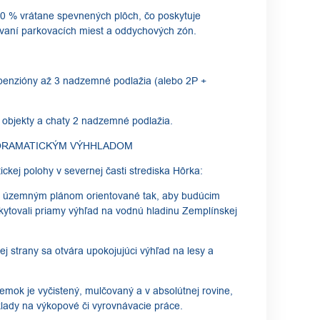
 70 % vrátane spevnených plôch, čo poskytuje
ovaní parkovacích miest a oddychových zón.
penzióny až 3 nadzemné podlažia (alebo 2P +
 objekty a chaty 2 nadzemné podlažia.
ANORAMATICKÝM VÝHHLADOM
tickej polohy v severnej časti strediska Hôrka:
sú územným plánom orientované tak, aby budúcim
ytovali priamy výhľad na vodnú hladinu Zemplínskej
ej strany sa otvára upokojujúci výhľad na lesy a
zemok je vyčistený, mulčovaný a v absolútnej rovine,
klady na výkopové či vyrovnávacie práce.