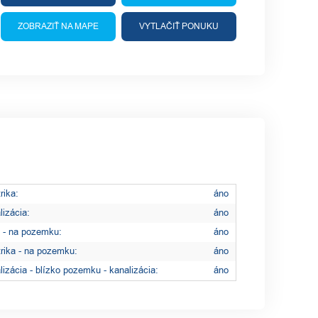
ZOBRAZIŤ NA MAPE
VYTLAČIŤ PONUKU
rika:
áno
lizácia:
áno
 - na pozemku:
áno
trika - na pozemku:
áno
lizácia - blízko pozemku - kanalizácia:
áno