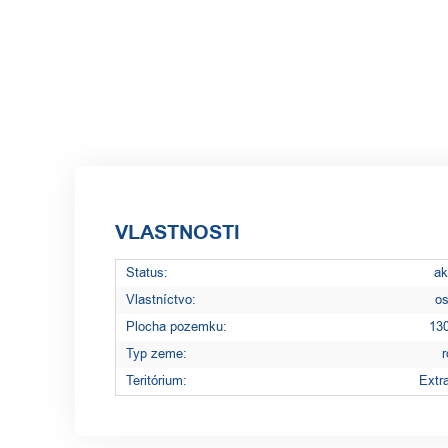
VLASTNOSTI
Status:
ak
Vlastníctvo:
o
Plocha pozemku:
13
Typ zeme:
r
Teritórium:
Extra