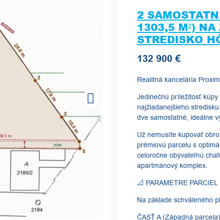
2 SAMOSTATN
1303,5 M²) N
STREDISKO H
132 900 €
Realitná kancelária Proxim
Jedinečnú príležitosť kúpy
najžiadanejšieho stredisku
dve samostatné, ideálne v
​Už nemusíte kupovať obr
prémiovú parcelu s optimá
celoročne obývateľnú chat
apartmánový komplex.
​📐 PARAMETRE PARCIEL 
​Na základe schváleného pl
​ČASŤ A (Západná parcela)