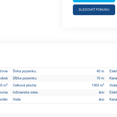
SLEDOVAŤ PONUKU
tívne
Šírka pozemku:
40 m
Elekt
sobné
Dĺžka pozemku:
70 m
Kana
2
2
03 m
Celková plocha:
1303 m
Voda
ovina
Inžinierske siete:
áno
Elek
vilán
Voda:
áno
Kana