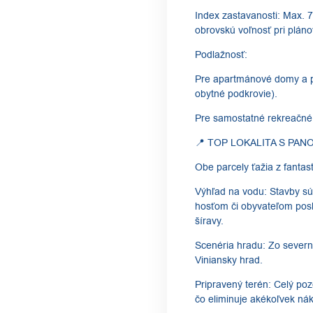
​Index zastavanosti: Max.
obrovskú voľnosť pri plán
​Podlažnosť:
​Pre apartmánové domy a 
obytné podkrovie).
​Pre samostatné rekreačné
​📍 TOP LOKALITA S P
​Obe parcely ťažia z fantas
​Výhľad na vodu: Stavby 
hosťom či obyvateľom posk
šíravy.
​Scenéria hradu: Zo severn
Viniansky hrad.
​Pripravený terén: Celý po
čo eliminuje akékoľvek ná