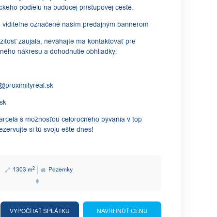
ckeho podielu na budúcej prístupovej ceste.
ne viditeľne označené naším predajným bannerom
ežitosť zaujala, neváhajte ma kontaktovať pre
bného nákresu a dohodnutie obhliadky:
a@proximityreal.sk
sk
 parcela s možnosťou celoročného bývania v top
ezervujte si tú svoju ešte dnes!
2
1303 m
Pozemky
VYPOČÍTAŤ SPLÁTKU
NAVRHNÚŤ CENU