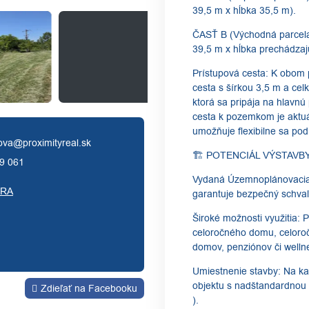
39,5 m x hĺbka 35,5 m).
​ČASŤ B (Východná parcela
39,5 m x hĺbka prechádzaj
​Prístupová cesta: K obom
cesta s šírkou 3,5 m a ce
ktorá sa pripája na hlavnú
cesta k pozemkom je aktuál
umožňuje flexibilne sa podie
kova@proximityreal.sk
​🏗️ POTENCIÁL VÝSTAVB
9 061
​Vydaná Územnoplánovacia 
ÉRA
garantuje bezpečný schvaľ
​Široké možnosti využitia
celoročného domu, celoro
domov, penziónov či welln
​Umiestnenie stavby: Na k
objektu s nadštandardnou
Zdieľať na Facebooku
).