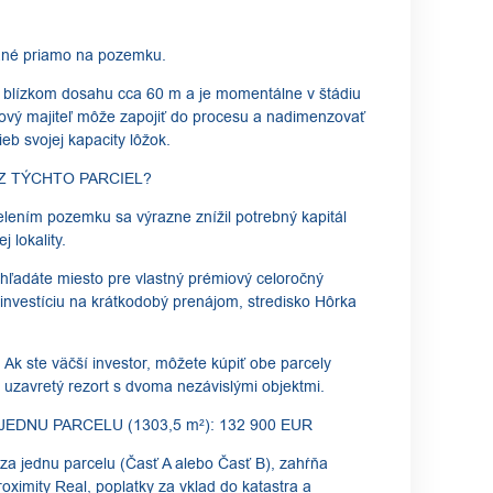
ované priamo na pozemku.
v blízkom dosahu cca 60 m a je momentálne v štádiu
ový majiteľ môže zapojiť do procesu a nadimenzovať
eb svojej kapacity lôžok.
 Z TÝCHTO PARCIEL?
elením pozemku sa výrazne znížil potrebný kapitál
j lokality.
ž hľadáte miesto pre vlastný prémiový celoročný
investíciu na krátkodobý prenájom, stredisko Hôrka
 Ak ste väčší investor, môžete kúpiť obe parcely
 uzavretý rezort s dvoma nezávislými objektmi.
 JEDNU PARCELU (1303,5 m²): 132 900 EUR
za jednu parcelu (Časť A alebo Časť B), zahŕňa
oximity Real, poplatky za vklad do katastra a