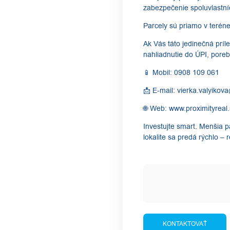
zabezpečenie spoluvlastní
​Parcely sú priamo v teré
​Ak Vás táto jedinečná príl
nahliadnutie do ÚPI, pore
​📱 Mobil: 0908 109 061
📩 E-mail: vierka.valyikov
🌐 Web: www.proximityreal.
​Investujte smart. Menšia
lokalite sa predá rýchlo – r
KONTAKTOVAŤ