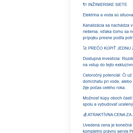
​🔌 INŽINIERSKE SIETE
​Elektrina a voda sú situ
​Kanalizácia sa nachádza 
riešenia, vďaka čomu sa n
prípojku presne podľa potri
​🚀 PREČO KÚPIŤ JEDNU
​Dostupná investícia: Rozd
na vstup do tejto exkluzívne
​Celoročný potenciál: Či u
dom/chatu pri vode, alebo 
žije počas celého roka.
​Možnosť kúpy oboch častí:
spolu a vybudovať ucelený
​💰 ATRAKTÍVNA CENA ZA
​Uvedená cena je konečná 
kompletný právny servis Pr