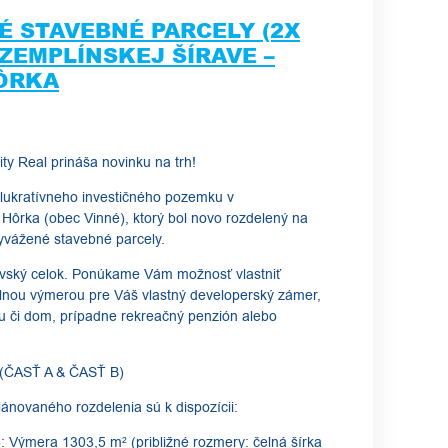
É STAVEBNÉ PARCELY (2X
A ZEMPLÍNSKEJ ŠÍRAVE –
ÔRKA
ity Real prináša novinku na trh!
 lukratívneho investičného pozemku v
 Hôrka (obec Vinné), ktorý bol novo rozdelený na
yvážené stavebné parcely.
ovský celok. Ponúkame Vám možnosť vlastniť
lnou výmerou pre Váš vlastný developerský zámer,
u či dom, prípadne rekreačný penzión alebo
(ČASŤ A & ČASŤ B)
ánovaného rozdelenia sú k dispozícii:
: Výmera 1303,5 m² (približné rozmery: čelná šírka