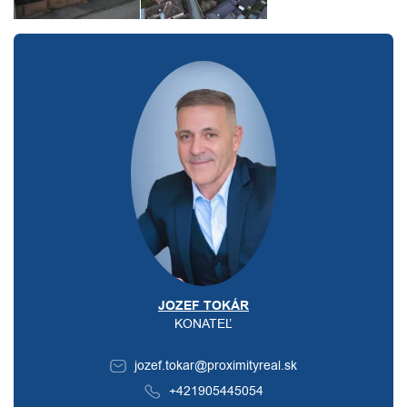
JOZEF TOKÁR
KONATEĽ
jozef.tokar@proximityreal.sk
+421905445054