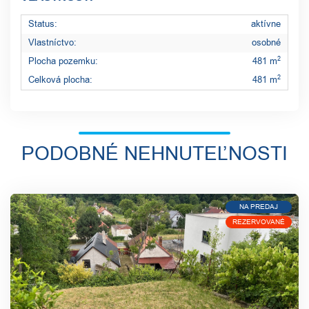
Status:
aktívne
Vlastníctvo:
osobné
2
Plocha pozemku:
481 m
2
Celková plocha:
481 m
PODOBNÉ NEHNUTEĽNOSTI
NA PREDAJ
REZERVOVANÉ