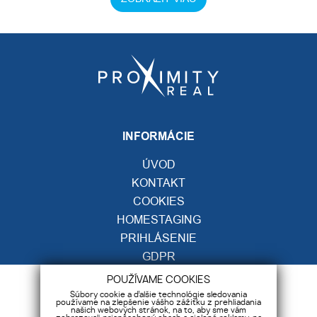
INFORMÁCIE
ÚVOD
KONTAKT
COOKIES
HOMESTAGING
PRIHLÁSENIE
GDPR
POUŽÍVAME COOKIES
KONTAKT
Súbory cookie a ďalšie technológie sledovania
používame na zlepšenie vášho zážitku z prehliadania
našich webových stránok, na to, aby sme vám