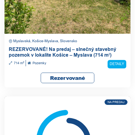
Myslavská, Košice-Myslava, Slovensko
REZERVOVANÉ! Na predaj – slnečný stavebný
pozemok v lokalite Košice – Myslava (714 m²)
2
714 m
Pozemky
DETAILY
Rezervované
NA PREDAJ