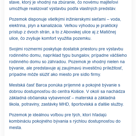
stave, ktorý je vhodný na zbúranie, čo novému majiteľovi
umožňuje realizovať výstavbu podľa vlastných predstáv.
Pozemok disponuje všetkými inžinierskymi sieťami – voda,
elektrina, plyn a kanalizácia. Veľkou výhodou je praktický
prístup z dvoch strán, a to z Abovskej ulice aj z Matičnej
ulice, čo zvyšuje komfort využitia pozemku.
Svojimi rozmermi poskytuje dostatok priestoru pre výstavbu
rodinného domu, napríklad typu bungalov, prípadne väčšieho
rodinného domu so záhradou. Pozemok je vhodný nielen na
bývanie, ale predstavuje aj zaujímavú investičnú príležitosť,
prípadne môže slúžiť ako miesto pre sídlo firmy.
Mestská časť Barca ponúka príjemné a pokojné bývanie s
dobrou dostupnosťou do centra Košice. V okolí sa nachádza
základná občianska vybavenosť – materská a základná
škola, potraviny, zastávky MHD, športoviská a ďalšie služby.
Pozemok je ideálnou voľbou pre tých, ktorí hľadajú
kombináciu pokojného bývania s rýchlou dostupnosťou do
mesta.