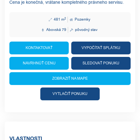
Cena je konečná, vrátane kompletného právneho servisu.
2
481 m
Pozemky
Abovská 79
pôvodný stav
KONTAKTOVAŤ
VYPOČÍTAŤ SPLÁTKU
NAVRHNÚŤ CENU
SLEDOVAŤ PONUKU
ZOBRAZIŤ NA MAPE
VYTLAČIŤ PONUKU
VLASTNOSTI