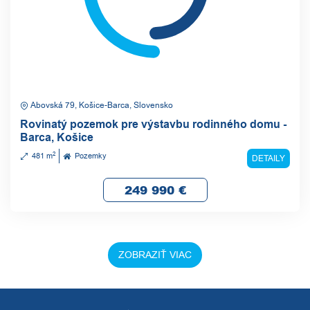
Abovská 79, Košice-Barca, Slovensko
Rovinatý pozemok pre výstavbu rodinného domu -
Barca, Košice
2
481 m
Pozemky
DETAILY
249 990
€
ZOBRAZIŤ VIAC