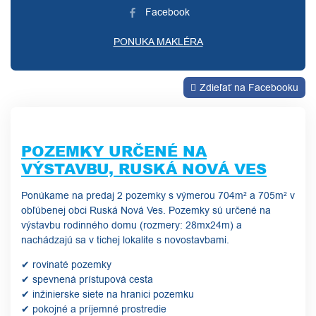
Facebook
PONUKA MAKLÉRA
Zdieľať na Facebooku
POZEMKY URČENÉ NA
VÝSTAVBU, RUSKÁ NOVÁ VES
Ponúkame na predaj 2 pozemky s výmerou 704m² a 705m² v
obľúbenej obci Ruská Nová Ves. Pozemky sú určené na
výstavbu rodinného domu (rozmery: 28mx24m) a
nachádzajú sa v tichej lokalite s novostavbami.
✔ rovinaté pozemky
✔ spevnená prístupová cesta
✔ inžinierske siete na hranici pozemku
✔ pokojné a príjemné prostredie