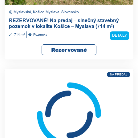
Myslavská, Košice-Myslava, Slovensko
REZERVOVANÉ! Na predaj – slnečný stavebný
pozemok v lokalite Košice – Myslava (714 m²)
2
714 m
Pozemky
DETAILY
Rezervované
NA PREDAJ