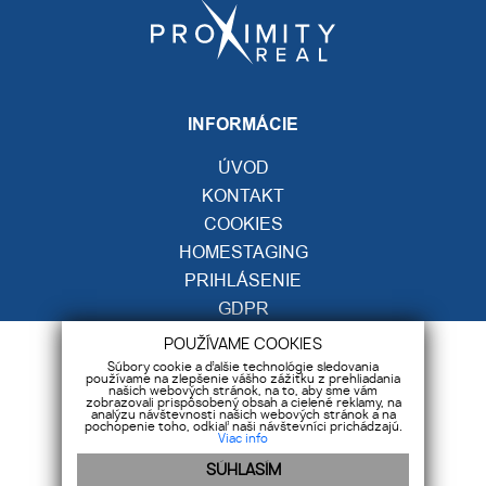
INFORMÁCIE
ÚVOD
KONTAKT
COOKIES
HOMESTAGING
PRIHLÁSENIE
GDPR
POUŽÍVAME COOKIES
KONTAKT
Súbory cookie a ďalšie technológie sledovania
používame na zlepšenie vášho zážitku z prehliadania
našich webových stránok, na to, aby sme vám
Moravská 2, 040 01 Košice
zobrazovali prispôsobený obsah a cielené reklamy, na
analýzu návštevnosti našich webových stránok a na
pochopenie toho, odkiaľ naši návštevníci prichádzajú.
+421 918 206 823
Viac info
info@proximityreal.sk
SÚHLASÍM