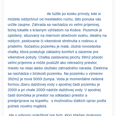
Ak túžite po kúsku prírody, kde si
môžete oddýchnuť od mestského ruchu, táto ponuka vás
určite zaujme. Záhrada sa nachádza vo veľmi príjemnej,
tichej lokalite s krásnym výhľadom na Košice. Pozemok je
oplotený, situovaný na miernom slnečnom svahu, ideálny na
oddych, pestovanie či víkendové stretnutia s rodinou a
priateľmi. Súčasťou pozemku je malá, útulná novostavba
chatky, ktorá poskytuje základný komfort a zázemie pre
víkendové pobyty. Chatka zastavanej plochy 39m2 pôsobí
veľmi príjemne a môže poslúžiť ako rekreačný priestor,
miesto na relax alebo úložisko záhradného náradia. Elektrina
sa nachádza v blízkosti pozemku. Na pozemku o výmerev
392m2 je nová 5000l žumpa. Voda je momentálne riešená
formou zberu dažďovej vody v spodnej časti pozemku je
2000l a pri chate 2000l nádrže dažďovej vody. V spodnej
časti domčeka je priestor na odkladací priestor a
predpríprava na kúpelňu. s možnosťou ďalších úprav podľa
potrieb nového majiteľa.
Ide o výbornú príležitosť pre tých, ktorí hľadajú dostupný