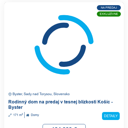
NA PREDAJ
EXKLUZÍVNE
Byster, Sady nad Torysou, Slovensko
Rodinný dom na predaj v tesnej blízkosti Košíc -
Byster
2
171 m
Domy
DETAILY