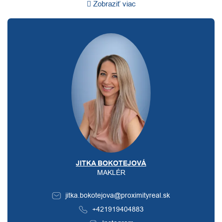
Zobraziť viac
JITKA BOKOTEJOVÁ
MAKLÉR
jitka.bokotejova@proximityreal.sk
+421919404883