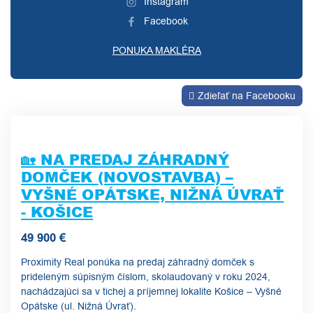
Instagram
Facebook
PONUKA MAKLÉRA
Zdieľať na Facebooku
🏡 NA PREDAJ ZÁHRADNÝ
DOMČEK (NOVOSTAVBA) –
VYŠNÉ OPÁTSKE, NIŽNÁ ÚVRAŤ
- KOŠICE
49 900 €
Proximity Real ponúka na predaj záhradný domček s
prideleným súpisným číslom, skolaudovaný v roku 2024,
nachádzajúci sa v tichej a príjemnej lokalite Košice – Vyšné
Opátske (ul. Nižná Úvrať).