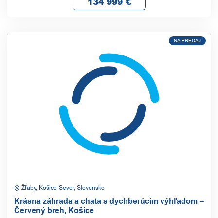
134 999
€
NA PREDAJ
Žľaby, Košice-Sever, Slovensko
Krásna záhrada a chata s dychberúcim výhľadom –
Červený breh, Košice