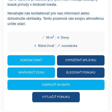
kúsok prírody v blízkosti mesta.
Neváhajte nás kontaktovať pre viac informácií alebo
dohodnutie obhliadky. Tento pozemok vás svojou atmosférou
určite očarí.
2
39 m
Domy
Nižná Úvrať
novostavba
KONTAKTOVAŤ
VYPOČÍTAŤ SPLÁTKU
NAVRHNÚŤ CENU
SLEDOVAŤ PONUKU
ZOBRAZIŤ NA MAPE
VYTLAČIŤ PONUKU