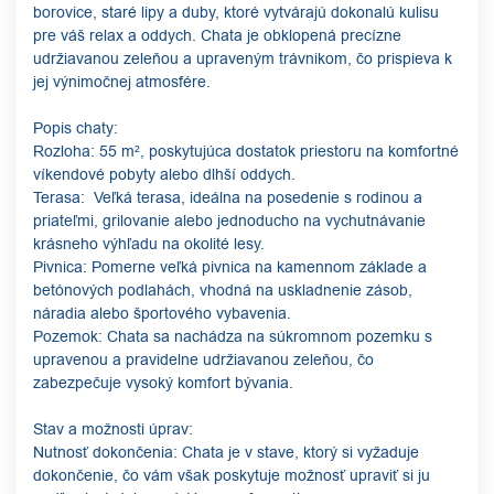
borovice, staré lipy a duby, ktoré vytvárajú dokonalú kulisu
pre váš relax a oddych. Chata je obklopená precízne
udržiavanou zeleňou a upraveným trávnikom, čo prispieva k
jej výnimočnej atmosfére.
Popis chaty:
Rozloha: 55 m², poskytujúca dostatok priestoru na komfortné
víkendové pobyty alebo dlhší oddych.
Terasa: Veľká terasa, ideálna na posedenie s rodinou a
priateľmi, grilovanie alebo jednoducho na vychutnávanie
krásneho výhľadu na okolité lesy.
Pivnica: Pomerne veľká pivnica na kamennom základe a
betónových podlahách, vhodná na uskladnenie zásob,
náradia alebo športového vybavenia.
Pozemok: Chata sa nachádza na súkromnom pozemku s
upravenou a pravidelne udržiavanou zeleňou, čo
zabezpečuje vysoký komfort bývania.
Stav a možnosti úprav:
Nutnosť dokončenia: Chata je v stave, ktorý si vyžaduje
dokončenie, čo vám však poskytuje možnosť upraviť si ju