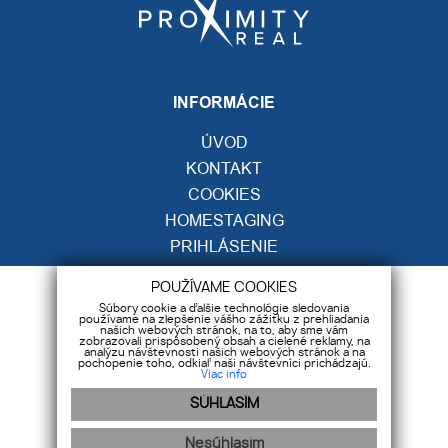
INFORMÁCIE
ÚVOD
KONTAKT
COOKIES
HOMESTAGING
PRIHLÁSENIE
GDPR
POUŽÍVAME COOKIES
Súbory cookie a ďalšie technológie sledovania
KONTAKT
používame na zlepšenie vášho zážitku z prehliadania
našich webových stránok, na to, aby sme vám
zobrazovali prispôsobený obsah a cielené reklamy, na
analýzu návštevnosti našich webových stránok a na
Moravská 2, 040 01 Košice
pochopenie toho, odkiaľ naši návštevníci prichádzajú.
Viac info
+421 918 206 823
SÚHLASÍM
info@proximityreal.sk
Nesúhlasím