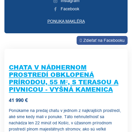
Instagram
Facebook
PONUKA MAKLÉRA
Zdieľať na Facebooku
CHATA V NÁDHERNOM
PROSTREDÍ OBKLOPENÁ
PRÍRODOU, 55 M², S TERASOU A
PIVNICOU - VYŠNÁ KAMENICA
41 990 €
Ponúkame na predaj chatu v jednom z najkrajších prostredí,
aké sme kedy mali v ponuke. Táto nehnuteľnosť sa
nachádza len 22 minút od Košíc, v úžasnom prírodnom
prostredí plnom majestátnych stromov, ako sú veľké