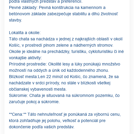
podľa vlastných predstáv a preferencií.
Pevné základy: Pevná konštrukcia na kamennom a
betónovom základe zabezpečuje stabilitu a dlhú životnosť
stavby.
Lokalita a okolie:
Táto chata sa nachádza v jednej z najkrajších oblastí v okolí
Košíc, v prostredí plnom zelene a nádherných stromov.
Okolie je ideálne na prechádzky, turistiku, cykloturistiku či iné
vonkajšie aktivity:
Prírodné prostredie: Okolité lesy a lúky ponúkajú množstvo
možností na oddych a únik od každodenného zhonu.
Blízkosť mesta:Len 22 minút od Košíc, čo znamená, že sa
nachádzate v srdci prírody, no stále v blízkosti všetkej
občianskej vybavenosti mesta.
Súkromie: Chata je situovaná na súkromnom pozemku, čo
zaručuje pokoj a súkromie.
**Cena:** Táto nehnuteľnosť je ponúkaná za výbornú cenu,
ktorá zohľadňuje jej polohu, veľkosť a potenciál pre
dokončenie podľa vašich predstáv.