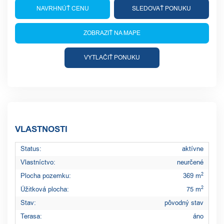
NAVRHNÚŤ CENU
SLEDOVAŤ PONUKU
ZOBRAZIŤ NA MAPE
VYTLAČIŤ PONUKU
VLASTNOSTI
Status:
aktívne
Vlastníctvo:
neurčené
2
Plocha pozemku:
369 m
2
Úžitková plocha:
75 m
Stav:
pôvodný stav
Terasa:
áno