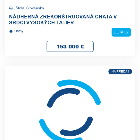
, Štôla, Slovensko
NÁDHERNÁ ZREKONŠTRUOVANÁ CHATA V
SRDCI VYSOKÝCH TATIER
Domy
DETAILY
153 000
€
NA PREDAJ