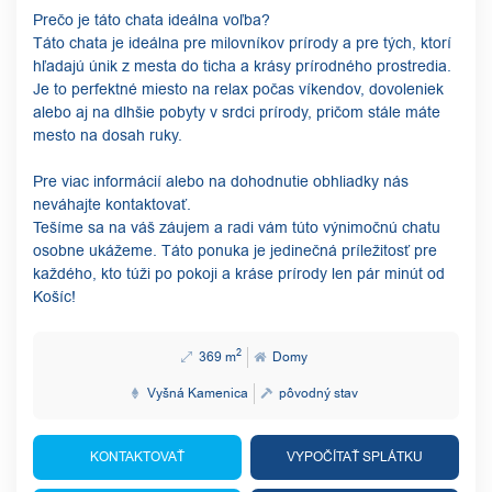
Prečo je táto chata ideálna voľba?
Táto chata je ideálna pre milovníkov prírody a pre tých, ktorí
hľadajú únik z mesta do ticha a krásy prírodného prostredia.
Je to perfektné miesto na relax počas víkendov, dovoleniek
alebo aj na dlhšie pobyty v srdci prírody, pričom stále máte
mesto na dosah ruky.
Pre viac informácií alebo na dohodnutie obhliadky nás
neváhajte kontaktovať.
Tešíme sa na váš záujem a radi vám túto výnimočnú chatu
osobne ukážeme. Táto ponuka je jedinečná príležitosť pre
každého, kto túži po pokoji a kráse prírody len pár minút od
Košíc!
2
369 m
Domy
Vyšná Kamenica
pôvodný stav
KONTAKTOVAŤ
VYPOČÍTAŤ SPLÁTKU