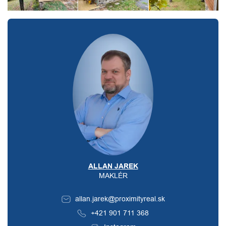
ALLAN JAREK
MAKLÉR
allan.jarek@proximityreal.sk
+421 901 711 368