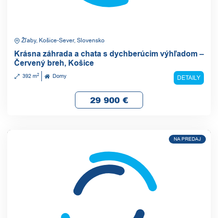
Žľaby, Košice-Sever, Slovensko
Krásna záhrada a chata s dychberúcim výhľadom –
Červený breh, Košice
2
392 m
Domy
DETAILY
29 900
€
NA PREDAJ