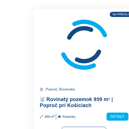
NA PREDAJ
, Poproč, Slovensko
🥇 Rovinatý pozemok 959 m² |
Poproč pri Košiciach
2
DETAILY
959 m
Pozemky