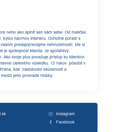
 pre neho ako splniť sen sám sebe. Od malička
 bytov návrhov interiéru. Ochotne poradí s
vašom predaji/prenájme nehnuteľností. Ide si
é je spokojnosť klienta. Je spoľahlivý,
. Ako svoje plus považuje prístup ku klientovi
 hlavne cieleného výsledku. 12 rokov pôsobil v
 Praha, kde nadobúdol skúsenosti a
rí medzi jeho prvoradé Hobby.
l.sk
Instagram
Facebook