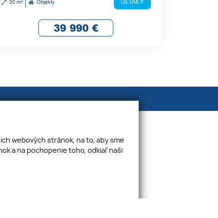
2
DETAILY
20 m
Objekty
39 990
€
ONTAKT
Moravská 2, 040 01 Košice
šich webových stránok, na to, aby sme
+421 918 206 823
ok a na pochopenie toho, odkiaľ naši
info@proximityreal.sk