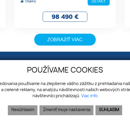
DETAILY
Objekty
98 490
€
ZOBRAZIŤ VIAC
INFORMÁCIE
K
POUŽÍVAME COOKIES
ÚVOD
ledovania používame na zlepšenie vášho zážitku z prehliadania na
KONTAKT
a cielené reklamy, na analýzu návštevnosti našich webových strán
COOKIES
návštevníci prichádzajú.
Viac info
HOMESTAGING
PRIHLÁSENIE
Nesúhlasím
Zmeniť moje nastavenia
SÚHLASÍM
GDPR