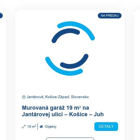
NA PREDAJ
Jantárová, Košice-Západ, Slovensko
Murovaná garáž 19 m² na
Jantárovej ulici – Košice – Juh
2
DETAILY
19 m
Objekty