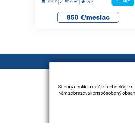
2
DETAILY
Izby: 2
62.25 m
Byty
850
€/mesiac
Súbory cookie a ďalšie technológie s
vám zobrazovali prispôsobený obsah 